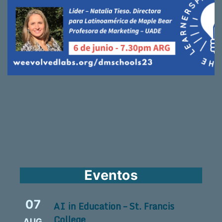
Eventos
07
AI in Education – St. Francis
College
AUG