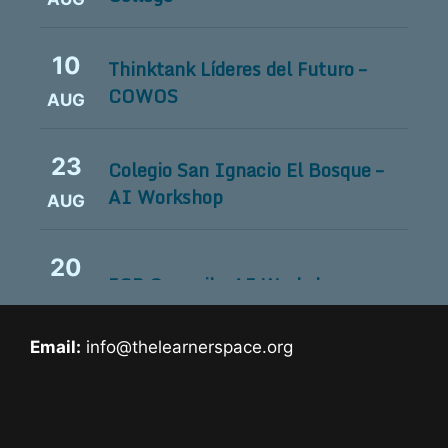
10
Thinktank Líderes del Futuro –
COWOS
AUG
23
Colegio San Ignacio El Bosque –
AI Workshop
AUG
20
ICP Council – AI Workshop
SEP
Email:
info@thelearnerspace.org
01
Silicon Valley Education Tour
OCT