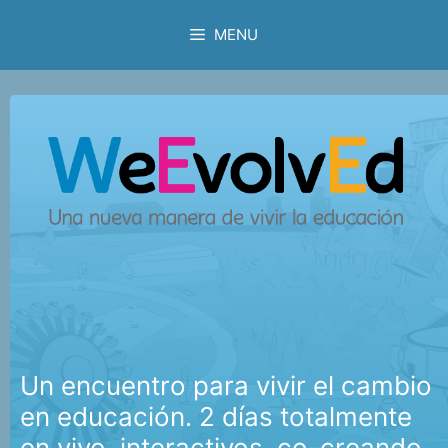
Skip
MENU
to
content
Un encuentro para vivir el cambio
en educación. 2 días totalmente
en vivo, interactivos, co-creando