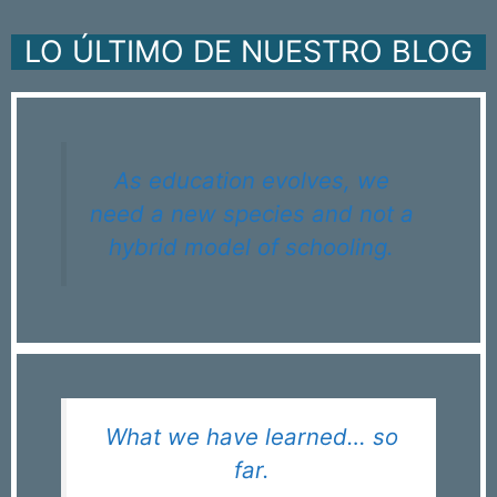
LO ÚLTIMO DE NUESTRO BLOG
As education evolves, we
need a new species and not a
hybrid model of schooling.
What we have learned… so
far.